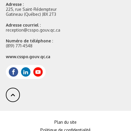
Adresse :
225, rue Saint-Rédempteur
Gatineau (Québec) J8X 2T3
Adresse courriel :
reception@csspo.gouv.qc.ca
Numéro de téléphone :
(819) 771-4548
Site
www.csspo.gouv.qc.ca
web
:
Facebook
LinkedIn
Youtube
Plan du site
Politique de confidentialité