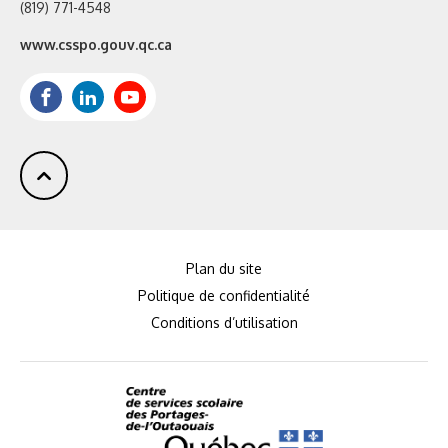
(819) 771-4548
Site
www.csspo.gouv.qc.ca
web
:
Facebook
LinkedIn
Youtube
Plan du site
Politique de confidentialité
Conditions d’utilisation