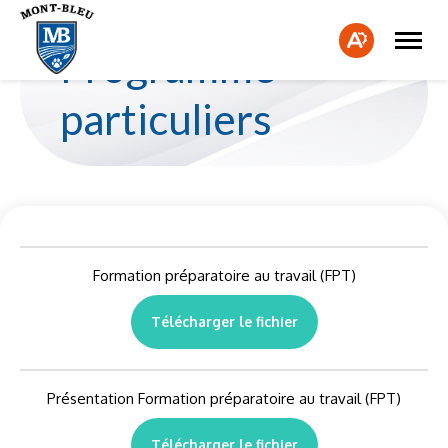
Ouvrir
Fe
la
Ouvrir
Programme
naviga
la
la
du
barre
bar
site
d'accessibilité.
particuliers
d'a
Formation préparatoire au travail (FPT)
Télécharger le fichier
Présentation Formation préparatoire au travail (FPT)
Télécharger le fichier